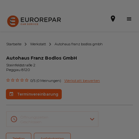
Startseite
Werkstatt
Autohaus franz bodlos gmbh
Autohaus Franz Bodlos GmbH
Terminvereinbarung
Steinfeldstraße 2
Peggau 8120
Die Marke
Werkstatt bewerten
0/5 (0 Meinungen)
Dem Netz beitreten
Terminvereinbarung
Leistungen
Unser Sortiment EUROREPAR
Öffnungszeiten
Geschlossen
Kontakt
Telefon
Anfahrtsplan