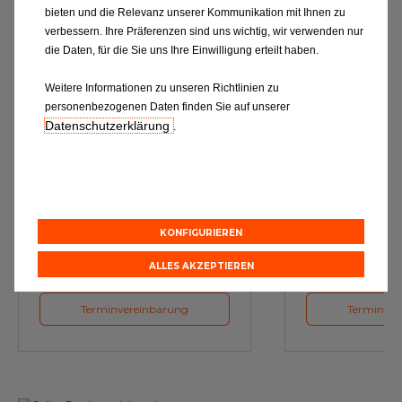
bieten und die Relevanz unserer Kommunikation mit Ihnen zu
verbessern. Ihre Präferenzen sind uns wichtig, wir verwenden nur
die Daten, für die Sie uns Ihre Einwilligung erteilt haben.
Weitere Informationen zu unseren Richtlinien zu
personenbezogenen Daten finden Sie auf unserer
Datenschutzerklärung
.
Ölwechsel
Inspe
Schmierstoffe, Garanten für eine
Inspektion und 
optimale Motorfunktion
Verschleißte
Herstellerv
KONFIGURIEREN
ALLES AKZEPTIEREN
Terminvereinbarung
Terminver