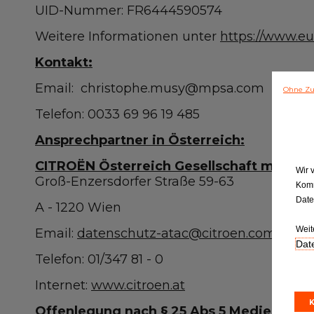
UID-Nummer: FR6444590574
Weitere Informationen unter
https://www.eu
Kontakt:
Email: christophe.musy@mpsa.com
Ohne Zu
Telefon: 0033 69 96 19 485
Ansprechpartner in Österreich:
CITROËN Österreich Gesellschaft mbH
Wir 
Groß-Enzersdorfer Straße 59-63
Komm
Daten
A - 1220 Wien
Weit
Email:
datenschutz-atac@citroen.com
Dat
Telefon: 01/347 81 - 0
Internet:
www.citroen.at
Offenlegung nach § 25 Abs 5 MedienG: