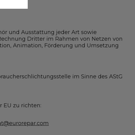
ör und Ausstattung jeder Art sowie
Rechnung Dritter im Rahmen von Netzen von
sation, Animation, Förderung und Umsetzung
raucherschlichtungsstelle im Sinne des AStG
 EU zu richten:
-at@eurorepar.com