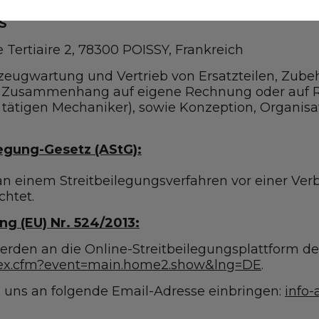
S
e Tertiaire 2, 78300 POISSY, Frankreich
ugwartung und Vertrieb von Ersatzteilen, Zubeh
em Zusammenhang auf eigene Rechnung oder auf 
rt tätigen Mechaniker), sowie Konzeption, Organi
egung-Gesetz (AStG):
einem Streitbeilegungsverfahren vor einer Verb
chtet.
g (EU) Nr. 524/2013:
rden an die Online-Streitbeilegungsplattform der
ndex.cfm?event=main.home2.show&lng=DE
.
i uns an folgende Email-Adresse einbringen:
info