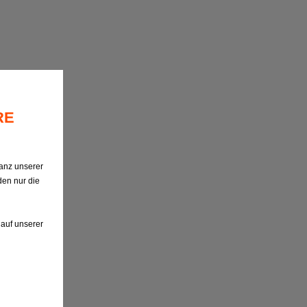
RE
anz unserer
den nur die
 auf unserer