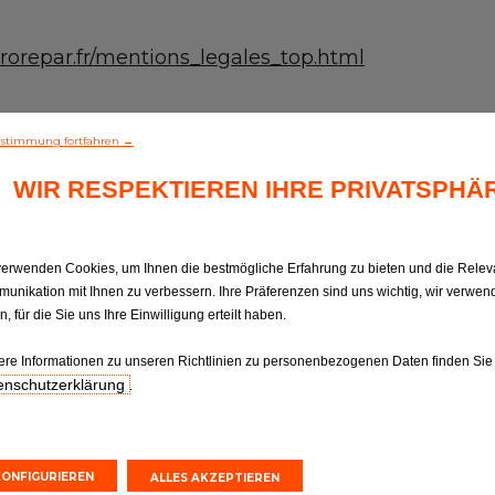
rorepar.fr/mentions_legales_top.html
stimmung fortfahren →
WIR RESPEKTIEREN IHRE PRIVATSPHÄ
verwenden Cookies, um Ihnen die bestmögliche Erfahrung zu bieten und die Relev
unikation mit Ihnen zu verbessern. Ihre Präferenzen sind uns wichtig, wir verwen
, für die Sie uns Ihre Einwilligung erteilt haben.
ere Informationen zu unseren Richtlinien zu personenbezogenen Daten finden Sie
enschutzerklärung
.
KONFIGURIEREN
ALLES AKZEPTIEREN