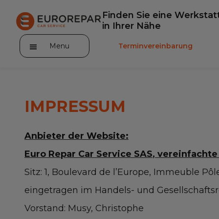
Finden Sie eine Werkstat
in Ihrer Nähe
Menu
Terminvereinbarung
IMPRESSUM
Die Marke
Anbieter der Website:
Dem Netz beitreten
Euro Repar Car Service SAS
, vereinfachte
Leistungen
Sitz: 1, Boulevard de l’Europe, Immeuble Pôl
eingetragen im Handels- und Gesellschaftsre
Unser Sortiment EUROREPAR
Vorstand: Musy, Christophe
Kontakt