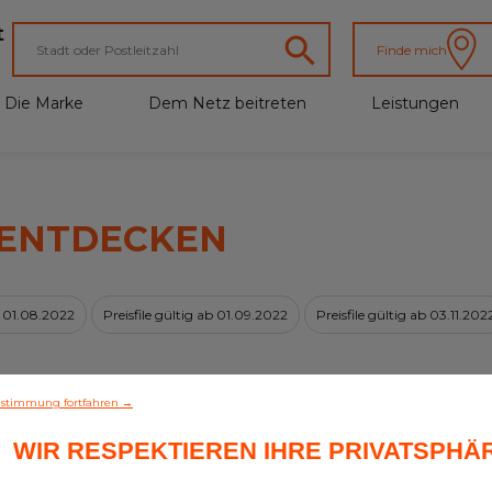
t
Finde mich
Die Marke
Dem Netz beitreten
Leistungen
 ENTDECKEN
ab 01.08.2022
Preisfile gültig ab 01.09.2022
Preisfile gültig ab 03.11.202
stimmung fortfahren →
Keine Neuigkeiten vorhanden
WIR RESPEKTIEREN IHRE PRIVATSPHÄ