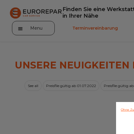
Finden Sie eine Werkstat
in Ihrer Nähe
Menu
Terminvereinbarung
UNSERE NEUIGKEITEN
Die Marke
See all
Preisfile gültig ab 01.07.2022
Preisfile gültig 
Dem Netz beitreten
Leistungen
Ohne Zu
Unser Sortiment EUROREPAR
Kontakt