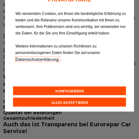
angemessen ist. Bei einer Reparatur erklären
Alle Werkstätten
wir Ihnen systematisch die durchgeführten
Wir verwenden Cookies, um Ihnen die bestmögliche Erfahrung zu
Arbeiten und die Einzelheiten der Rechnung in
bieten und die Relevanz unserer Kommunikation mit Ihnen zu
Dem Netz beitreten
völliger Transparenz.
verbessern. Ihre Präferenzen sind uns wichtig, wir verwenden nur
die Daten, für die Sie uns Ihre Einwilligung erteilt haben.
Da die Transparenz bei uns eine
übergeordnete Rolle spielt, bleiben wir
Weitere Informationen zu unseren Richtlinien zu
gegenüber Ihren Einschätzungen sehr
personenbezogenen Daten finden Sie auf unserer
aufmerksam. Sie können uns daher jederzeit
Datenschutzerklärung
.
Ihre Anmerkungen und Vorschläge zukommen
lassen.
Über die für jedermann zugängliche
Website Eurorepar Car Service können Sie
auch reagieren, Ihre Meinung ausdrücken
und unsere Leistungen benoten.
KONFIGURIEREN
Qualität des Empfangs
ALLES AKZEPTIEREN
Einhaltung der Verpflichtungen
Qualität der Beratungen
Gesamtzufriedenheit
Auch das ist Transparenz bei Eurorepar Car
Service!