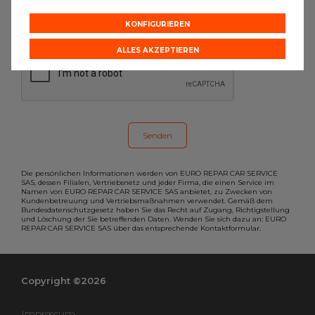
möchten, dann füllen Sie bitte das
Formular aus.
KONFIGURIEREN
ALLES AKZEPTIEREN
Die persönlichen Informationen werden von EURO REPAR CAR SERVICE
SAS, dessen Filialen, Vertriebsnetz und jeder Firma, die einen Service im
Namen von EURO REPAR CAR SERVICE SAS anbietet, zu Zwecken von
Kundenbetreuung und Vertriebsmaßnahmen verwendet. Gemäß dem
Bundesdatenschutzgesetz haben Sie das Recht auf Zugang, Richtigstellung
und Löschung der Sie betreffenden Daten. Wenden Sie sich dazu an: EURO
REPAR CAR SERVICE SAS über das entsprechende Kontaktformular.
Copyright ©2026
Impressum