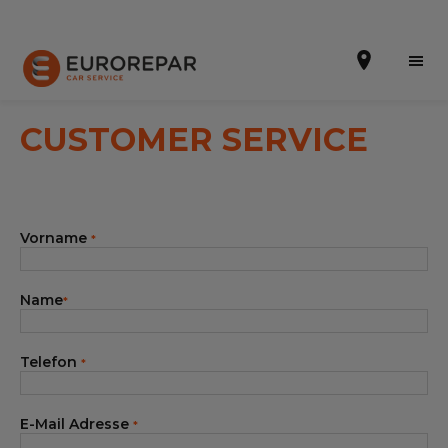
CUSTOMER SERVICE
Terminvereinbarung
Vorname
*
Die Marke
Dem Netz beitreten
Name
*
Leistungen
Telefon
*
Unser Sortiment EUROREPAR
Kontakt
E-Mail Adresse
*