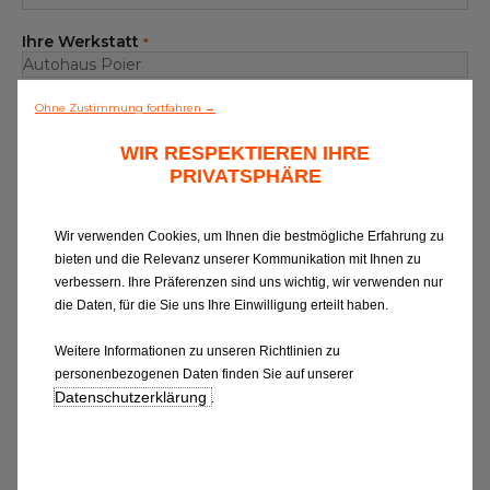
Alle Werkstätten
Ihre Werkstatt
*
Dem Netz beitreten
Empfänger
Ohne Zustimmung fortfahren →
WIR RESPEKTIEREN IHRE
PRIVATSPHÄRE
Betreff Ihrer Nachricht
*
Wir verwenden Cookies, um Ihnen die bestmögliche Erfahrung zu
Ihre Nachricht
*
bieten und die Relevanz unserer Kommunikation mit Ihnen zu
verbessern. Ihre Präferenzen sind uns wichtig, wir verwenden nur
die Daten, für die Sie uns Ihre Einwilligung erteilt haben.
Weitere Informationen zu unseren Richtlinien zu
personenbezogenen Daten finden Sie auf unserer
Datenschutzerklärung
.
Wenn Sie Informationen zu EUROREPAR
CAR SERVICE erhalten oder von unserer
Kundenbetreuung kontaktiert werden