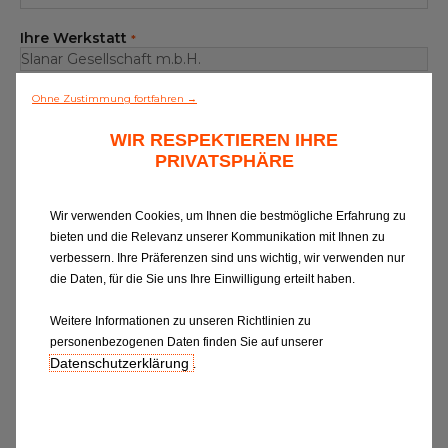
Alle Werkstätten
Ihre Werkstatt
*
Dem Netz beitreten
Empfänger
Ohne Zustimmung fortfahren →
WIR RESPEKTIEREN IHRE
PRIVATSPHÄRE
Betreff Ihrer Nachricht
*
Wir verwenden Cookies, um Ihnen die bestmögliche Erfahrung zu
Ihre Nachricht
*
bieten und die Relevanz unserer Kommunikation mit Ihnen zu
verbessern. Ihre Präferenzen sind uns wichtig, wir verwenden nur
die Daten, für die Sie uns Ihre Einwilligung erteilt haben.
Weitere Informationen zu unseren Richtlinien zu
personenbezogenen Daten finden Sie auf unserer
Datenschutzerklärung
.
Wenn Sie Informationen zu EUROREPAR
CAR SERVICE erhalten oder von unserer
Kundenbetreuung kontaktiert werden