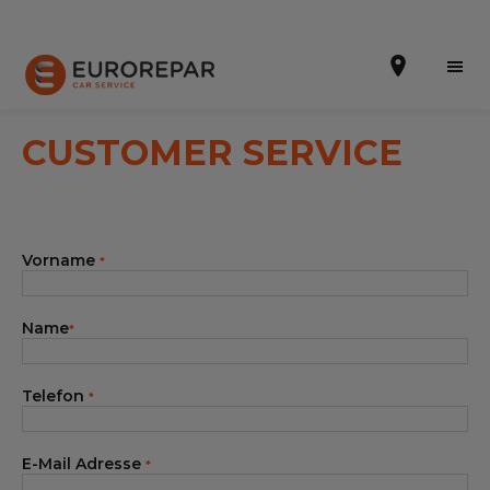
CUSTOMER SERVICE
Terminvereinbarung
Vorname
*
Die Marke
Dem Netz beitreten
Name
*
Leistungen
Telefon
*
Unser Sortiment EUROREPAR
Kontakt
E-Mail Adresse
*