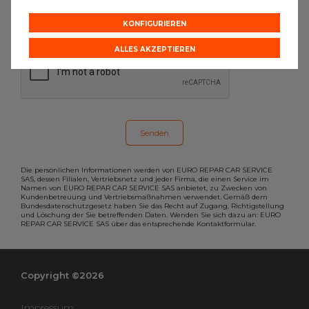
möchten, dann füllen Sie bitte das
Formular aus.
KONFIGURIEREN
ALLES AKZEPTIEREN
Die persönlichen Informationen werden von EURO REPAR CAR SERVICE
SAS, dessen Filialen, Vertriebsnetz und jeder Firma, die einen Service im
Namen von EURO REPAR CAR SERVICE SAS anbietet, zu Zwecken von
Kundenbetreuung und Vertriebsmaßnahmen verwendet. Gemäß dem
Bundesdatenschutzgesetz haben Sie das Recht auf Zugang, Richtigstellung
und Löschung der Sie betreffenden Daten. Wenden Sie sich dazu an: EURO
REPAR CAR SERVICE SAS über das entsprechende Kontaktformular.
Copyright ©2026
Impressum