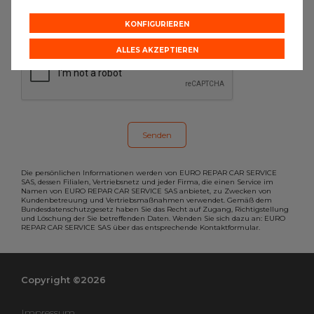
möchten, dann füllen Sie bitte das
Formular aus.
KONFIGURIEREN
ALLES AKZEPTIEREN
Die persönlichen Informationen werden von EURO REPAR CAR SERVICE
SAS, dessen Filialen, Vertriebsnetz und jeder Firma, die einen Service im
Namen von EURO REPAR CAR SERVICE SAS anbietet, zu Zwecken von
Kundenbetreuung und Vertriebsmaßnahmen verwendet. Gemäß dem
Bundesdatenschutzgesetz haben Sie das Recht auf Zugang, Richtigstellung
und Löschung der Sie betreffenden Daten. Wenden Sie sich dazu an: EURO
REPAR CAR SERVICE SAS über das entsprechende Kontaktformular.
Copyright ©2026
Impressum