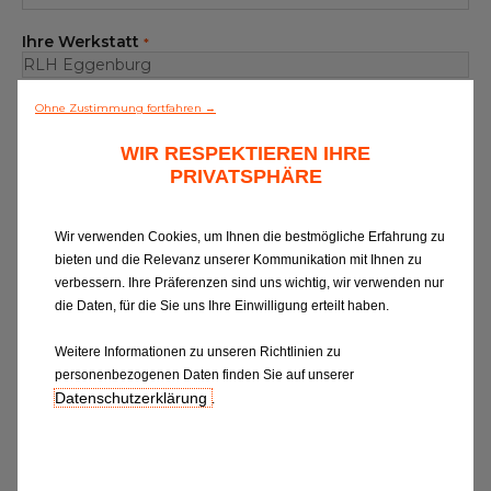
Alle Werkstätten
Ihre Werkstatt
*
Dem Netz beitreten
Empfänger
Ohne Zustimmung fortfahren →
WIR RESPEKTIEREN IHRE
PRIVATSPHÄRE
Betreff Ihrer Nachricht
*
Wir verwenden Cookies, um Ihnen die bestmögliche Erfahrung zu
Ihre Nachricht
*
bieten und die Relevanz unserer Kommunikation mit Ihnen zu
verbessern. Ihre Präferenzen sind uns wichtig, wir verwenden nur
die Daten, für die Sie uns Ihre Einwilligung erteilt haben.
Weitere Informationen zu unseren Richtlinien zu
personenbezogenen Daten finden Sie auf unserer
Datenschutzerklärung
.
Wenn Sie Informationen zu EUROREPAR
CAR SERVICE erhalten oder von unserer
Kundenbetreuung kontaktiert werden