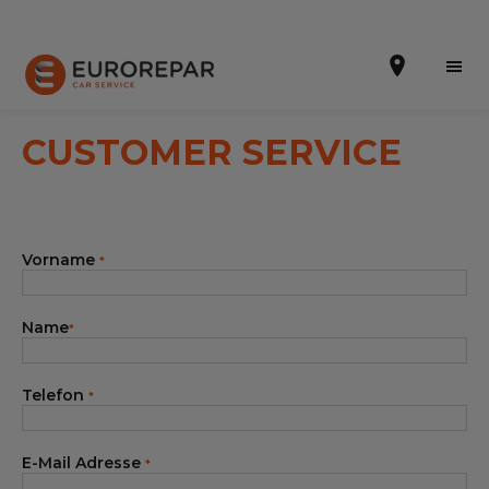
CUSTOMER SERVICE
Terminvereinbarung
Vorname
*
Die Marke
Dem Netz beitreten
Name
*
Leistungen
Telefon
*
Unser Sortiment EUROREPAR
Kontakt
E-Mail Adresse
*